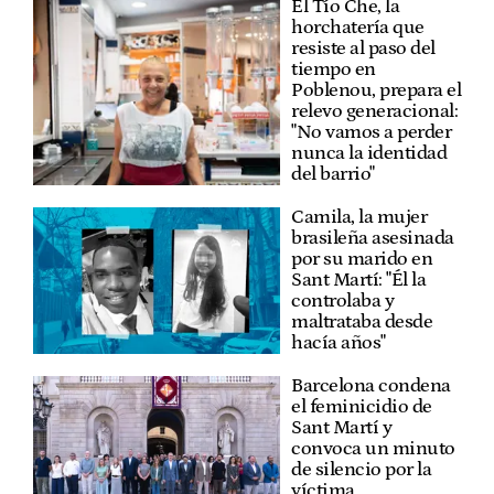
El Tío Che, la
horchatería que
resiste al paso del
tiempo en
Poblenou, prepara el
relevo generacional:
"No vamos a perder
nunca la identidad
del barrio"
Camila, la mujer
brasileña asesinada
por su marido en
Sant Martí: "Él la
controlaba y
maltrataba desde
hacía años"
Barcelona condena
el feminicidio de
Sant Martí y
convoca un minuto
de silencio por la
víctima