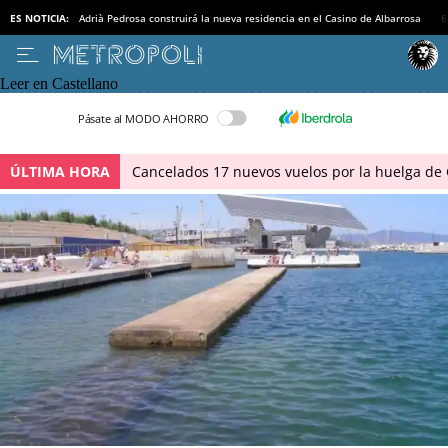
ES NOTICIA:
Adrià Pedrosa construirá la nueva residencia en el Casino de Albarrosa
B
Leer en Castellano
Pásate al MODO AHORRO
ÚLTIMA HORA
Cancelados 17 nuevos vuelos por la huelga de