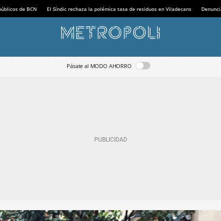
 públicos de BCN
El Síndic rechaza la polémica tasa de residuos en Viladecans
Denunci
Pásate al MODO AHORRO