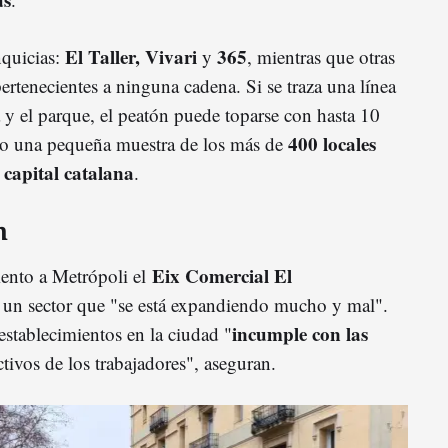
El Taller, Vivari
365
nquicias:
y
, mientras que otras
rtenecientes a ninguna cadena. Si se traza una línea
a y el parque, el peatón puede toparse con hasta 10
400 locales
olo una pequeña muestra de los más de
 capital catalana
.
n
Eix Comercial El
nto a Metrópoli el
e un sector que "se está expandiendo mucho y mal".
incumple con las
establecimientos en la ciudad "
tivos de los trabajadores", aseguran.