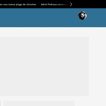
an una nueva plaga de chinches
Adrià Pedrosa construirá la nueva residencia en el Casin