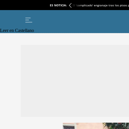
ES NOTICIA:
El ‘complicado’ engranaje tras los pisos
Leer en Castellano