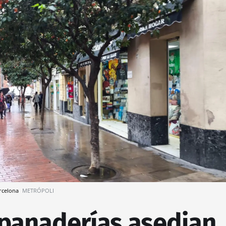
arcelona
METRÓPOLI
panaderías asedian