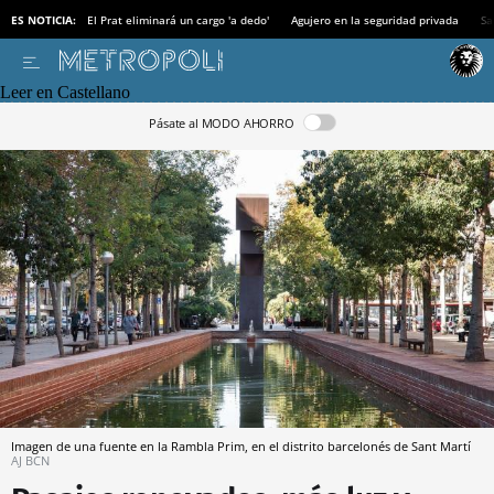
ES NOTICIA:
El Prat eliminará un cargo 'a dedo'
Agujero en la seguridad privada
Sa
Leer en Castellano
Pásate al MODO AHORRO
Imagen de una fuente en la Rambla Prim, en el distrito barcelonés de Sant Martí
AJ BCN