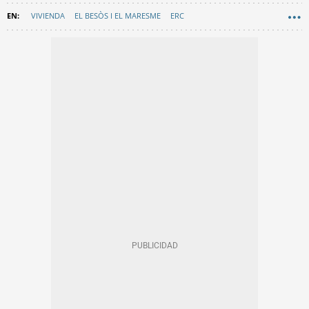
VIVIENDA
EL BESÒS I EL MARESME
ERC
PSC - PARTIT DELS SOCIALISTES DE CATALUNYA
AYUNTAMIENTO DE BARCELONA
VIVIENDAS