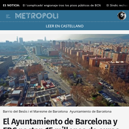
ES NOTICIA:
El ‘complicado’ engranaje tras los pisos públicos de BCN
El Síndic recha
LEER EN CASTELLANO
Pásate al MODO AHORRO
Barrio del Besòs i el Maresme de Barcelona
Ayuntamiento de Barcelona
El Ayuntamiento de Barcelona y