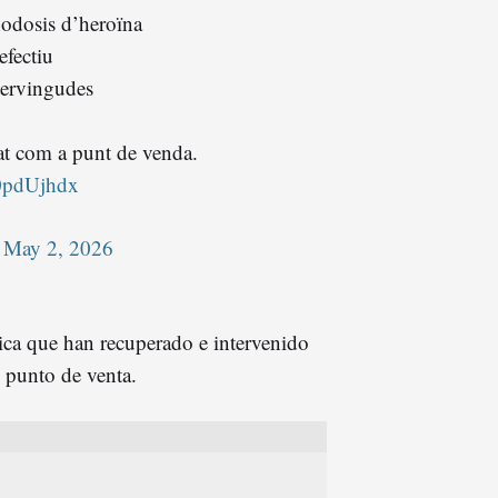
odosis d’heroïna
efectiu
tervingudes
at com a punt de venda.
z0pdUjhdx
)
May 2, 2026
ica que han recuperado e intervenido
 punto de venta.