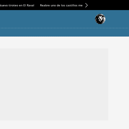
Nuevo tiroteo en El Raval
Reabre uno de los castillos medievales más espectaculares