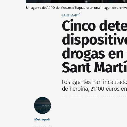
Un agente de ARRO de Mossos d'Esquadra en una imagen de archi
SANT MARTÍ
Cinco det
dispositiv
drogas en 
Sant Martí
Los agentes han incautado
de heroína, 21.100 euros e
Metrópoli