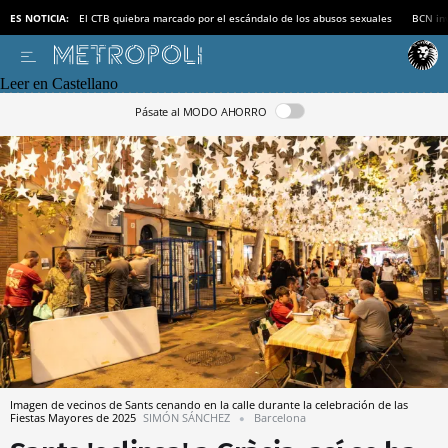
ES NOTICIA:
El CTB quiebra marcado por el escándalo de los abusos sexuales
BCN inv
Leer en Castellano
Pásate al MODO AHORRO
Imagen de vecinos de Sants cenando en la calle durante la celebración de las
Fiestas Mayores de 2025
SIMÓN SÁNCHEZ
Barcelona