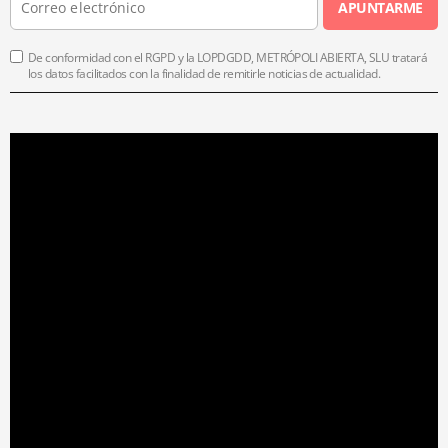
APUNTARME
De conformidad con el RGPD y la LOPDGDD, METRÓPOLI ABIERTA, SLU tratará
los datos facilitados con la finalidad de remitirle noticias de actualidad.