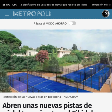
ES NOTICIA:
la diseñadora de vestidos de novia que resiste en Tiana
Inversión millon
Pásate al MODO AHORRO
Recreación de las nuevas pistas en Barcelona
INSTAGRAM
Abren unas nuevas pistas de