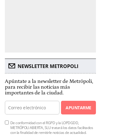
NEWSLETTER METROPOLI
Apúntate a la newsletter de Metrópoli,
para recibir las noticias más
importantes de la ciudad.
APUNTARME
De conformidad con el RGPD y la LOPDGDD,
METRÓPOLI ABIERTA, SLU tratará los datos facilitados
con la finalidad de remitirle noticias de actualidad.