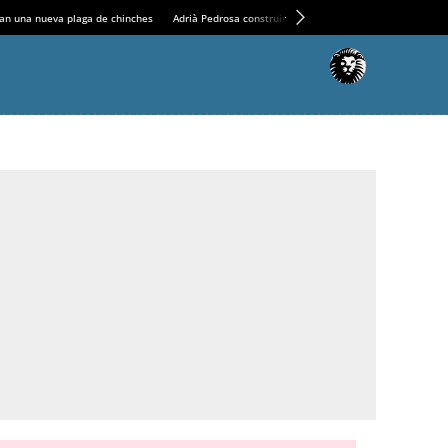
an una nueva plaga de chinches
Adrià Pedrosa construirá la nueva residencia en el Casin