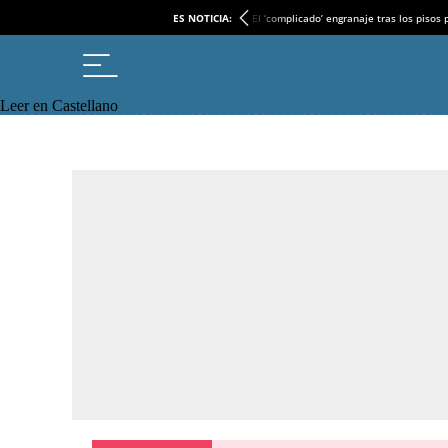
ES NOTICIA:
El ‘complicado’ engranaje tras los pisos
Leer en Castellano