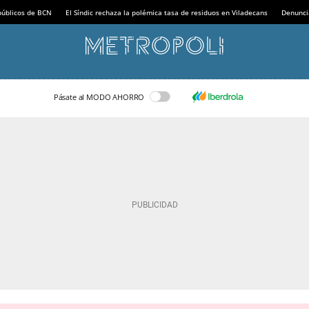
 públicos de BCN
El Síndic rechaza la polémica tasa de residuos en Viladecans
Denunci
Pásate al MODO AHORRO