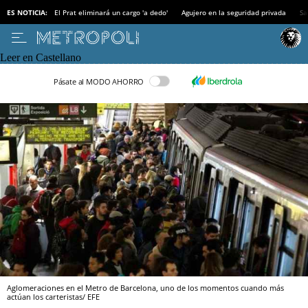
ES NOTICIA:
El Prat eliminará un cargo 'a dedo'
Agujero en la seguridad privada
Sa
Leer en Castellano
Pásate al MODO AHORRO
Aglomeraciones en el Metro de Barcelona, uno de los momentos cuando más
actúan los carteristas/ EFE