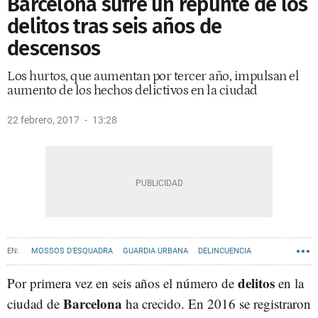
Barcelona sufre un repunte de los
delitos tras seis años de
descensos
Los hurtos, que aumentan por tercer año, impulsan el
aumento de los hechos delictivos en la ciudad
22 febrero, 2017
13:28
MOSSOS D'ESQUADRA
GUARDIA URBANA
DELINCUENCIA
ROBOS
delitos
Por primera vez en seis años el número de
en la
Barcelona
ciudad de
ha crecido. En 2016 se registraron