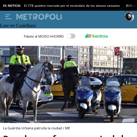
ES NOTICIA:
El CTB quiebra marcado por el escándalo de los abusos sexuales
BCN inv
Leer en Castellano
Pásate al MODO AHORRO
La Guàrdia Urbana patrulla la ciudad / ME