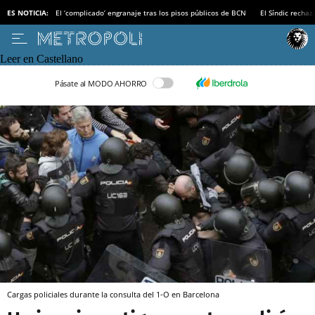
ES NOTICIA:
El ‘complicado’ engranaje tras los pisos públicos de BCN
El Síndic recha
Leer en Castellano
Pásate al MODO AHORRO
Cargas policiales durante la consulta del 1-O en Barcelona