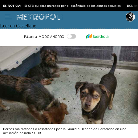
ES NOTICIA:
El CTB quiebra marcado por el escándalo de los abusos sexuales
BCN inv
Leer en Castellano
Pásate al MODO AHORRO
Perros maltratados y rescatados por la Guardia Urbana de Barcelona en una
actuación pasada / GUB