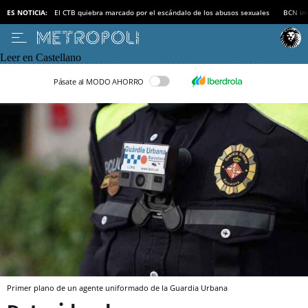
ES NOTICIA:
El CTB quiebra marcado por el escándalo de los abusos sexuales
BCN inv
Leer en Castellano
Pásate al MODO AHORRO
Primer plano de un agente uniformado de la Guardia Urbana