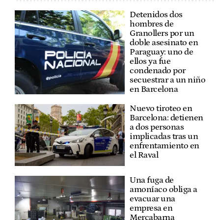
Detenidos dos
hombres de
Granollers por un
doble asesinato en
Paraguay: uno de
ellos ya fue
condenado por
secuestrar a un niño
en Barcelona
Nuevo tiroteo en
Barcelona: detienen
a dos personas
implicadas tras un
enfrentamiento en
el Raval
Una fuga de
amoníaco obliga a
evacuar una
empresa en
Mercabarna