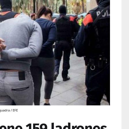
quadra / EFE
iene 159 ladrones