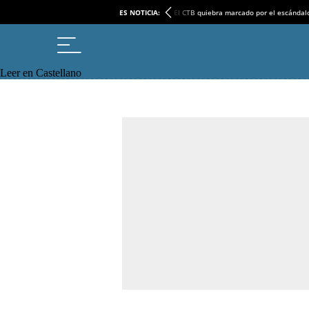
ES NOTICIA:
El CTB quiebra marcado por el escándal
Leer en Castellano