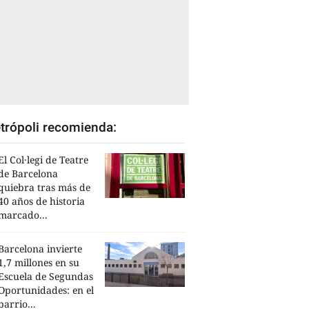
trópoli recomienda:
El Col·legi de Teatre
de Barcelona
quiebra tras más de
40 años de historia
marcado...
Barcelona invierte
1,7 millones en su
Escuela de Segundas
Oportunidades: en el
barrio...