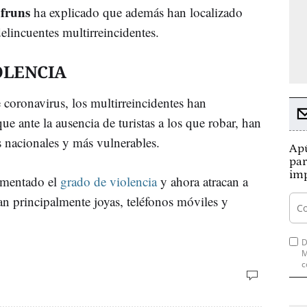
nfruns
ha explicado que además han localizado
lincuentes multirreincidentes.
OLENCIA
 coronavirus, los multirreincidentes han
ue ante la ausencia de turistas a los que robar, han
 nacionales y más vulnerables.
Apú
par
imp
umentado el
grado de violencia
y ahora atracan a
n principalmente joyas, teléfonos móviles y
D
M
c