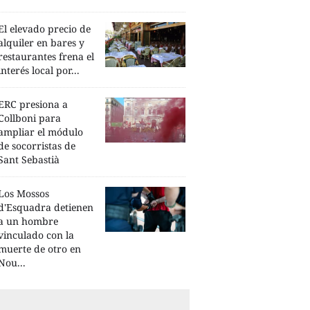
El elevado precio de
alquiler en bares y
restaurantes frena el
interés local por...
ERC presiona a
Collboni para
ampliar el módulo
de socorristas de
Sant Sebastià
Los Mossos
d'Esquadra detienen
a un hombre
vinculado con la
muerte de otro en
Nou...