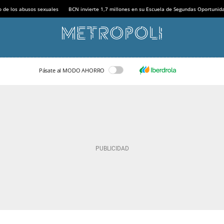
o de los abusos sexuales
BCN invierte 1,7 millones en su Escuela de Segundas Oportunid
Pásate al MODO AHORRO