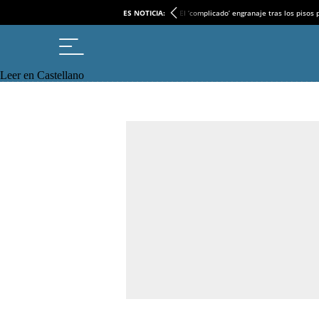
ES NOTICIA:
El ‘complicado’ engranaje tras los pisos
Leer en Castellano