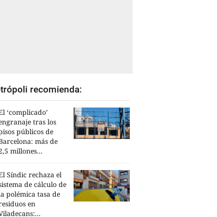
trópoli recomienda:
El ‘complicado’
engranaje tras los
pisos públicos de
Barcelona: más de
2,5 millones...
El Síndic rechaza el
sistema de cálculo de
la polémica tasa de
residuos en
Viladecans:...