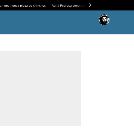
an una nueva plaga de chinches
Adrià Pedrosa construirá la nueva residencia en el Casin