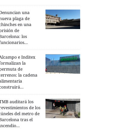
Denuncian una
nueva plaga de
chinches en una
prisión de
Barcelona: los
funcionarios...
Alcampo e Inditex
formalizan la
permuta de
terrenos: la cadena
alimentaria
construirá...
TMB auditará los
revestimientos de los
túneles del metro de
Barcelona tras el
incendio...