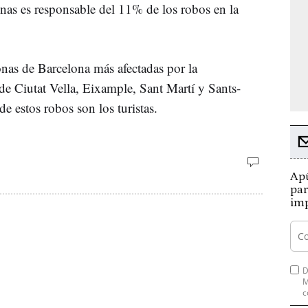
nas es responsable del 11% de los robos en la
onas de Barcelona más afectadas por la
s de Ciutat Vella, Eixample, Sant Martí y Sants-
e estos robos son los turistas.
Apú
par
imp
D
M
c