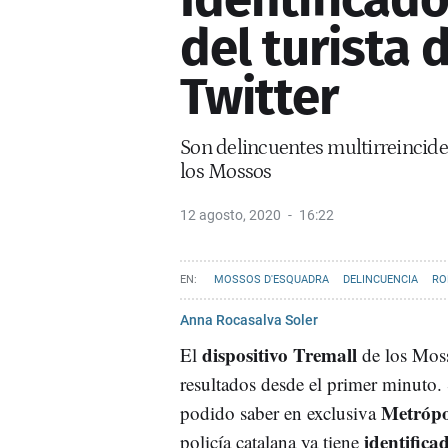
del turista d
Twitter
Son delincuentes multirreincide
los Mossos
12 agosto, 2020
16:22
MOSSOS D'ESQUADRA
DELINCUENCIA
RO
Anna Rocasalva Soler
dispositivo Tremall
El
de los Mos
resultados desde el primer minuto
Metrópo
podido saber en exclusiva
identifica
policía catalana ya tiene