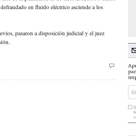
defraudado en fluido eléctrico asciende a los
evios, pasaron a disposición judicial y el juez
sión.
Apú
par
imp
D
M
c