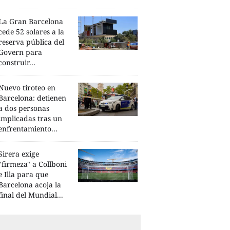
La Gran Barcelona
cede 52 solares a la
reserva pública del
Govern para
construir...
Nuevo tiroteo en
Barcelona: detienen
a dos personas
implicadas tras un
enfrentamiento...
Sirera exige
"firmeza" a Collboni
e Illa para que
Barcelona acoja la
final del Mundial...