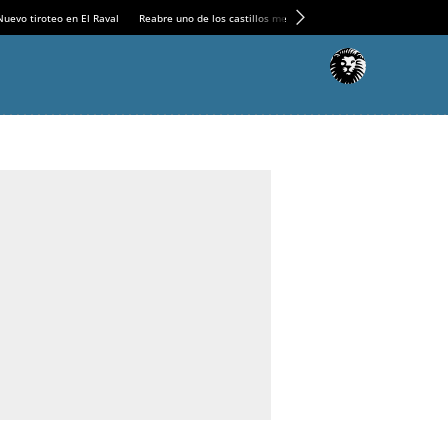
Nuevo tiroteo en El Raval
Reabre uno de los castillos medievales más espectaculares