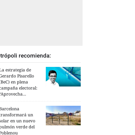
trópoli recomienda:
La estrategia de
Gerardo Pisarello
(BeC) en plena
campaña electoral:
“Aprovecha...
Barcelona
transformará un
solar en un nuevo
pulmón verde del
Poblenou