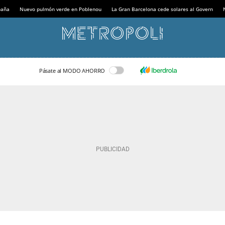
paña
Nuevo pulmón verde en Poblenou
La Gran Barcelona cede solares al Govern
Pásate al MODO AHORRO