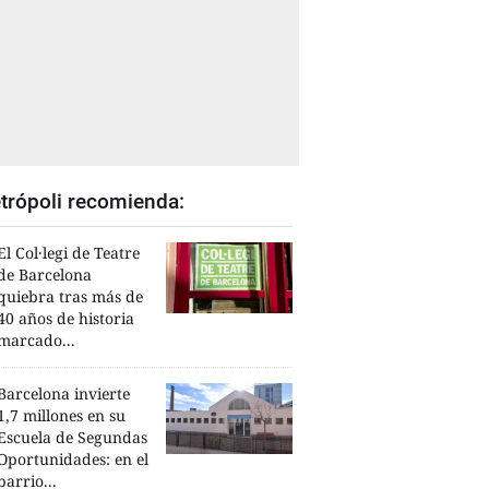
trópoli recomienda:
El Col·legi de Teatre
de Barcelona
quiebra tras más de
40 años de historia
marcado...
Barcelona invierte
1,7 millones en su
Escuela de Segundas
Oportunidades: en el
barrio...