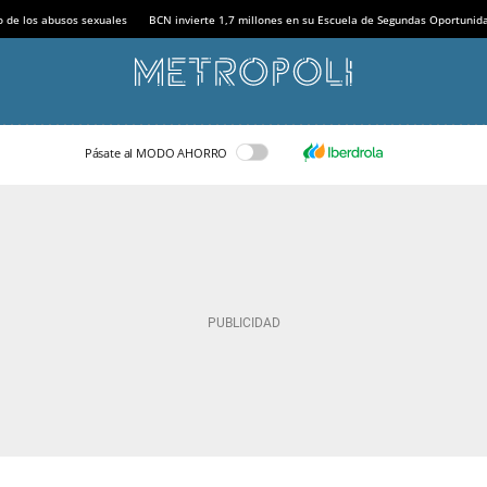
o de los abusos sexuales
BCN invierte 1,7 millones en su Escuela de Segundas Oportunid
Pásate al MODO AHORRO