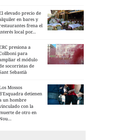
El elevado precio de
alquiler en bares y
restaurantes frena el
interés local por...
ERC presiona a
Collboni para
ampliar el módulo
de socorristas de
Sant Sebastià
Los Mossos
d'Esquadra detienen
a un hombre
vinculado con la
muerte de otro en
Nou...