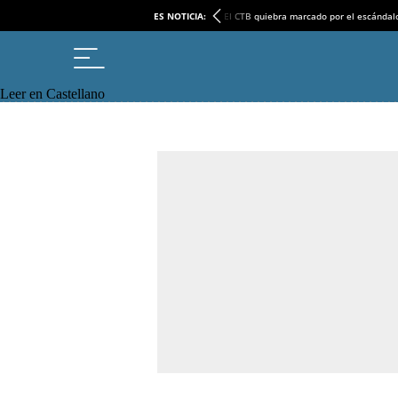
ES NOTICIA:
El CTB quiebra marcado por el escándal
Leer en Castellano