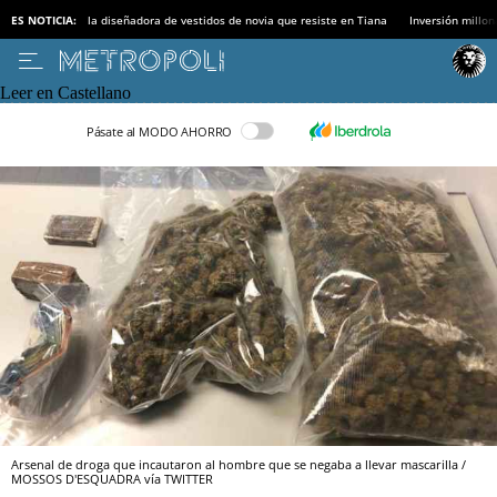
ES NOTICIA:
la diseñadora de vestidos de novia que resiste en Tiana
Inversión millon
Leer en Castellano
Pásate al MODO AHORRO
Arsenal de droga que incautaron al hombre que se negaba a llevar mascarilla /
MOSSOS D'ESQUADRA vía TWITTER