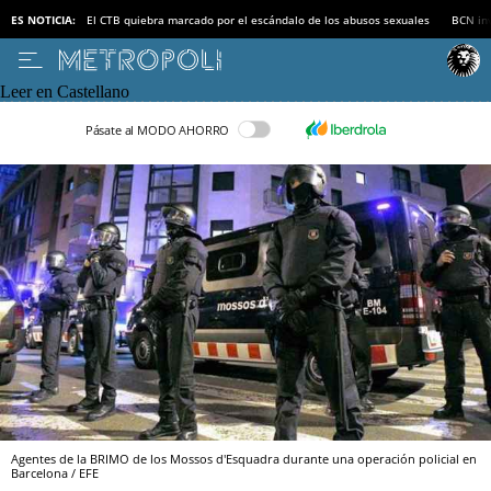
ES NOTICIA:
El CTB quiebra marcado por el escándalo de los abusos sexuales
BCN inv
Leer en Castellano
Pásate al MODO AHORRO
Agentes de la BRIMO de los Mossos d'Esquadra durante una operación policial en
Barcelona / EFE