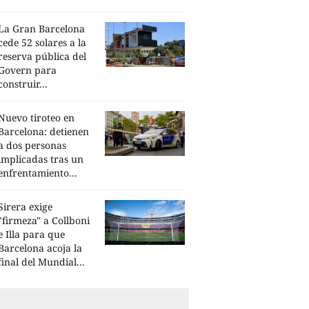
La Gran Barcelona
cede 52 solares a la
reserva pública del
Govern para
construir...
Nuevo tiroteo en
Barcelona: detienen
a dos personas
implicadas tras un
enfrentamiento...
Sirera exige
"firmeza" a Collboni
e Illa para que
Barcelona acoja la
final del Mundial...