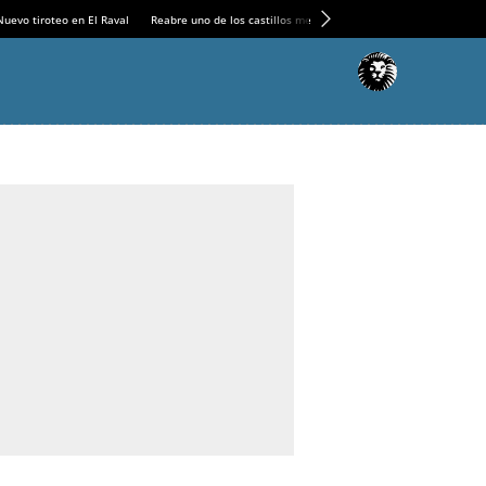
Nuevo tiroteo en El Raval
Reabre uno de los castillos medievales más espectaculares