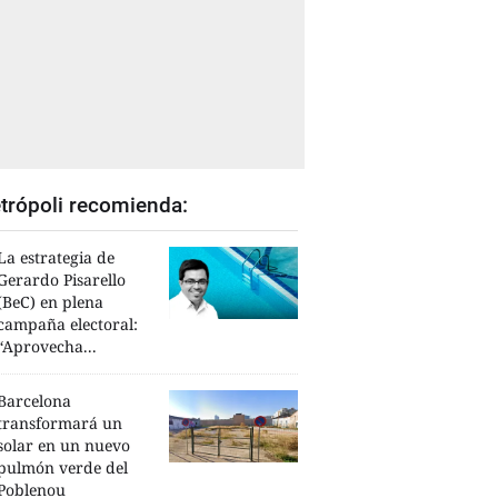
trópoli recomienda:
La estrategia de
Gerardo Pisarello
(BeC) en plena
campaña electoral:
“Aprovecha...
Barcelona
transformará un
solar en un nuevo
pulmón verde del
Poblenou