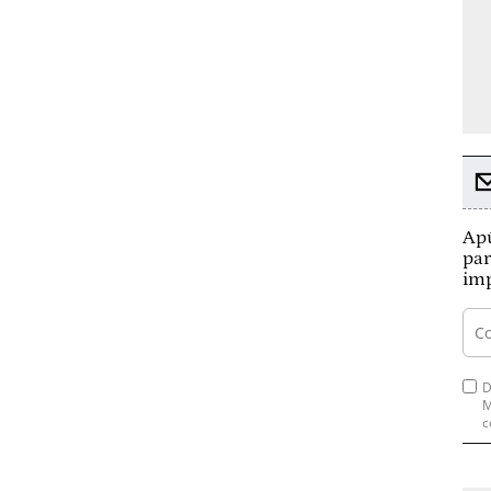
Apú
par
imp
D
M
c