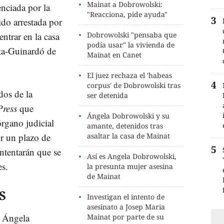
Mainat a Dobrowolski:
enciada por la
"Reacciona, pide ayuda"
sido arrestada por
ntrar en la casa
Dobrowolski "pensaba que
podía usar" la vivienda de
rta-Guinardó de
Mainat en Canet
El juez rechaza el 'habeas
corpus' de Dobrowolski tras
dos de la
ser detenida
ress
que
Ángela Dobrowolski y su
órgano judicial
amante, detenidos tras
or un plazo de
asaltar la casa de Mainat
intentarán que se
Así es Angela Dobrowolski,
es.
la presunta mujer asesina
de Mainat
S
Investigan el intento de
asesinato a Josep Maria
e Ángela
Mainat por parte de su