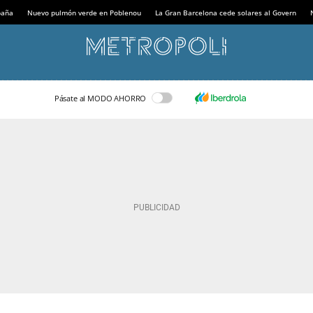
paña
Nuevo pulmón verde en Poblenou
La Gran Barcelona cede solares al Govern
Pásate al MODO AHORRO