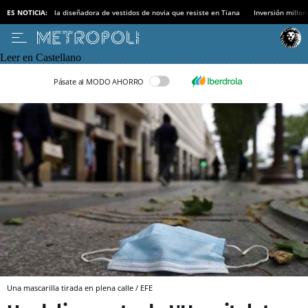
ES NOTICIA:
la diseñadora de vestidos de novia que resiste en Tiana
Inversión millon
Leer en Castellano
Pásate al MODO AHORRO
Una mascarilla tirada en plena calle / EFE