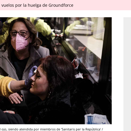
 vuelos por la huelga de Groundforce
l ojo, siendo atendida por miembros de 'Sanitaris per la República' /