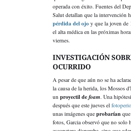
operada con éxito. Fuentes del De
Salut detallan que la intervención 
pérdida del ojo
y que la joven de 
el alta médica en las próximas hor
viernes.
INVESTIGACIÓN SOBR
OCURRIDO
A pesar de que aún no se ha aclara
la causa de la herida, los Mossos d
proyectil de
foam
un
. Una hipótes
después que este jueves el
fotoperi
probarían
unas imágenes que
que 
fotos, Garcia observó que no solo 
escopetero disparaba, sino que ade