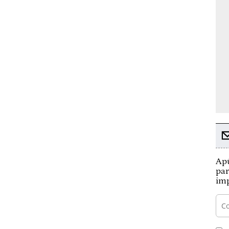
Apú
par
imp