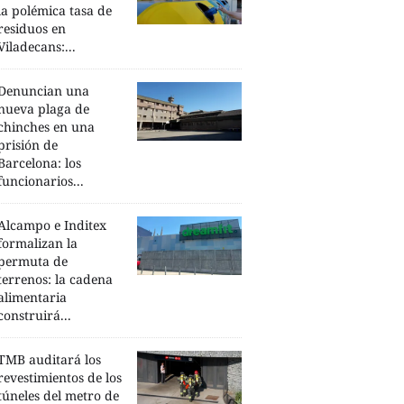
la polémica tasa de
residuos en
Viladecans:...
Denuncian una
nueva plaga de
chinches en una
prisión de
Barcelona: los
funcionarios...
Alcampo e Inditex
formalizan la
permuta de
terrenos: la cadena
alimentaria
construirá...
TMB auditará los
revestimientos de los
túneles del metro de