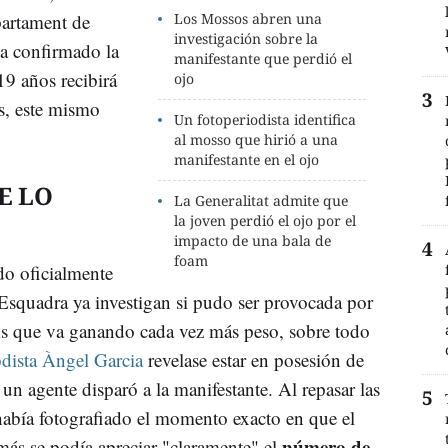
partament de
Los Mossos abren una
investigación sobre la
ha confirmado la
manifestante que perdió el
19 años recibirá
ojo
as, este mismo
Un fotoperiodista identifica
al mosso que hirió a una
manifestante en el ojo
E LO
La Generalitat admite que
la joven perdió el ojo por el
impacto de una bala de
foam
do oficialmente
'Esquadra ya investigan si pudo ser provocada por
is que va ganando cada vez más peso, sobre todo
odista Àngel Garcia
revelase estar en posesión de
un agente disparó a la manifestante. Al repasar las
había fotografiado el momento exacto en que el
número de
más se podía apreciar "claramente" el