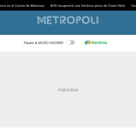
ncia en el Casino de Albarrosa
BCN recuperará una histórica plaza de Ciutat Vella
Can
Pásate al MODO AHORRO