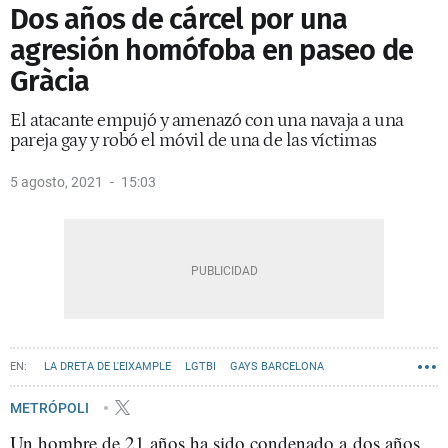
Dos años de cárcel por una
agresión homófoba en paseo de
Gràcia
El atacante empujó y amenazó con una navaja a una
pareja gay y robó el móvil de una de las víctimas
5 agosto, 2021
15:03
LA DRETA DE L'EIXAMPLE
LGTBI
GAYS BARCELONA
AGRESIONES
ROBOS
PASEO DE GRÀCIA
METRÓPOLI
Un hombre de 21 años ha sido condenado a dos años