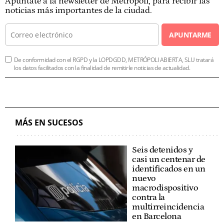
Apúntate a la newsletter de Metrópoli, para recibir las
noticias más importantes de la ciudad.
APUNTARME
De conformidad con el RGPD y la LOPDGDD, METRÓPOLI ABIERTA, SLU tratará
los datos facilitados con la finalidad de remitirle noticias de actualidad.
MÁS EN SUCESOS
Seis detenidos y
casi un centenar de
identificados en un
nuevo
macrodispositivo
contra la
multirreincidencia
en Barcelona