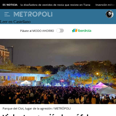
ES NOTICIA:
la diseñadora de vestidos de novia que resiste en Tiana
Inversión millon
Leer en Castellano
Pásate al MODO AHORRO
Parque del Clot, lugar de la agresión / METRÓPOLI