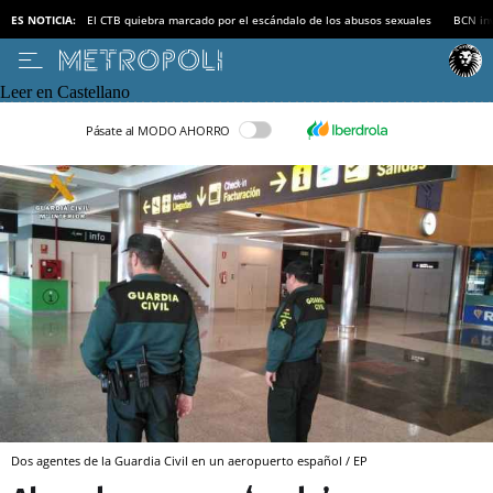
ES NOTICIA:
El CTB quiebra marcado por el escándalo de los abusos sexuales
BCN inv
Leer en Castellano
Pásate al MODO AHORRO
Dos agentes de la Guardia Civil en un aeropuerto español / EP