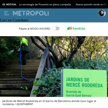
ES NOTICIA:
La estrategia de Pisarello en plena campaña
Nuevo pulmón verde en Po
Leer en Castellano
Pásate al MODO AHORRO
Jardines de Mercè Rodoerda en el barrio de Barcelona donde tuvo lugar el
incidente / AJUNTAMENT