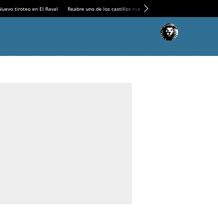
Nuevo tiroteo en El Raval
Reabre uno de los castillos medievales más espectaculares