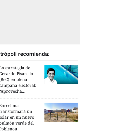
trópoli recomienda:
La estrategia de
Gerardo Pisarello
(BeC) en plena
campaña electoral:
“Aprovecha...
Barcelona
transformará un
solar en un nuevo
pulmón verde del
Poblenou