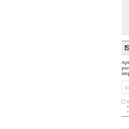
Apú
par
imp
D
M
c