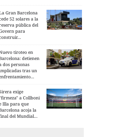
La Gran Barcelona
cede 52 solares a la
reserva pública del
Govern para
construir...
Nuevo tiroteo en
Barcelona: detienen
a dos personas
implicadas tras un
enfrentamiento...
Sirera exige
"firmeza" a Collboni
e Illa para que
Barcelona acoja la
final del Mundial...