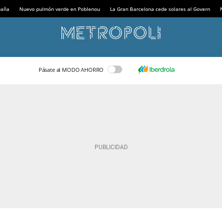
paña
Nuevo pulmón verde en Poblenou
La Gran Barcelona cede solares al Govern
Pásate al MODO AHORRO