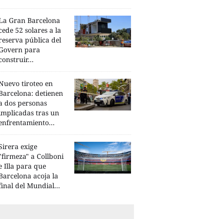
La Gran Barcelona
cede 52 solares a la
reserva pública del
Govern para
construir...
Nuevo tiroteo en
Barcelona: detienen
a dos personas
implicadas tras un
enfrentamiento...
Sirera exige
"firmeza" a Collboni
e Illa para que
Barcelona acoja la
final del Mundial...