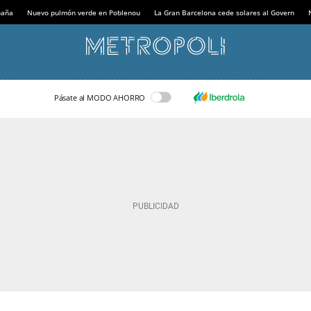
paña
Nuevo pulmón verde en Poblenou
La Gran Barcelona cede solares al Govern
Pásate al MODO AHORRO