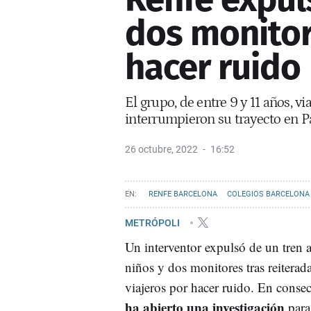
dos monitor
hacer ruido
El grupo, de entre 9 y 11 años, v
interrumpieron su trayecto en P
26 octubre, 2022
16:52
RENFE BARCELONA
COLEGIOS BARCELONA
METRÓPOLI
Un interventor expulsó de un tren 
niños y dos monitores tras reiterad
viajeros por hacer ruido. En conse
ha abierto una investigación
para