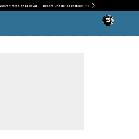
Nuevo tiroteo en El Raval
Reabre uno de los castillos medievales más espectaculares