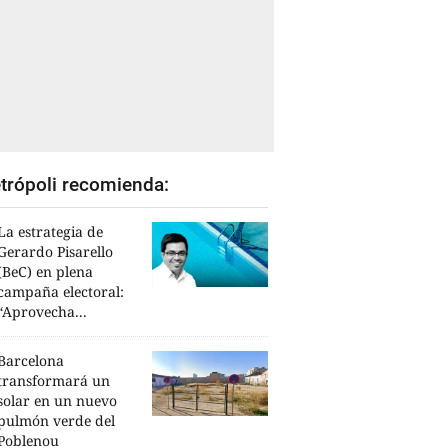
trópoli recomienda:
La estrategia de
Gerardo Pisarello
(BeC) en plena
campaña electoral:
“Aprovecha...
Barcelona
transformará un
solar en un nuevo
pulmón verde del
Poblenou