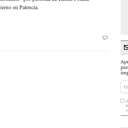
ierno en Palencia.
Apú
par
imp
D
M
c