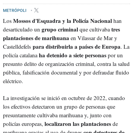
REDADA
BANDAS
METRÓPOLI
Mossos d'Esquadra y la Policía Nacional
Los
han
grupo criminal
tres
desarticulado un
que cultivaba
plantaciones de marihuana
en Vilassar de Mar y
para distribuirla a países de Europa
Castelldefels
. La
ha detenido a siete personas
policía catalana
por un
presunto delito de organización criminal, contra la salud
pública, falsificación documental y por defraudar fluido
eléctrico.
La investigación se inició en octubre de 2022, cuando
los efectivos detectaron un grupo de personas que
presuntamente cultivaba marihuana y, junto con
localizaron las plantaciones
policías europeas,
de
con detectores de
marihuana gracias al uso de drones