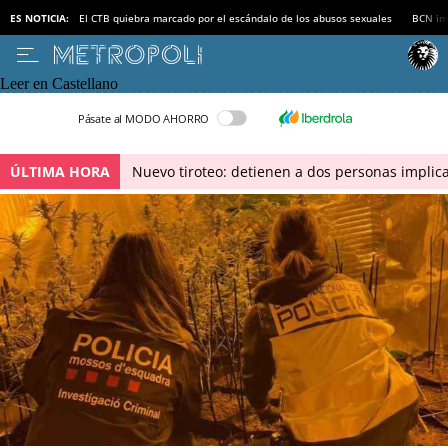
ES NOTICIA:
El CTB quiebra marcado por el escándalo de los abusos sexuales
BCN inv
Leer en Castellano
Pásate al MODO AHORRO
ÚLTIMA HORA
Nuevo tiroteo: detienen a dos personas implica