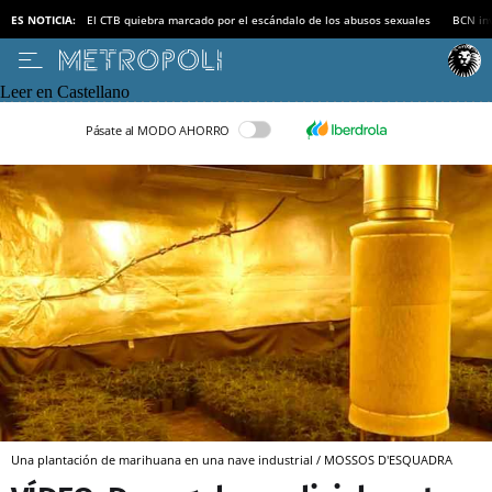
ES NOTICIA:
El CTB quiebra marcado por el escándalo de los abusos sexuales
BCN inv
Leer en Castellano
Pásate al MODO AHORRO
Una plantación de marihuana en una nave industrial / MOSSOS D'ESQUADRA