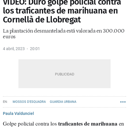
VÍDEO: Duro golpe policial contra
los traficantes de marihuana en
Cornellà de Llobregat
La plantación desmantelada está valorada en 300.000
euros
4 abril, 2023
20:01
MOSSOS D'ESQUADRA
GUARDIA URBANA
CORNELLÀ DE LLOBREGAT
Paula Valdunciel
traficantes
de
marihuana
Golpe policial contra los
en