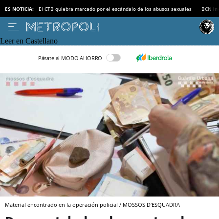
ES NOTICIA:
El CTB quiebra marcado por el escándalo de los abusos sexuales
BCN inv
Leer en Castellano
Pásate al MODO AHORRO
Material encontrado en la operación policial / MOSSOS D'ESQUADRA