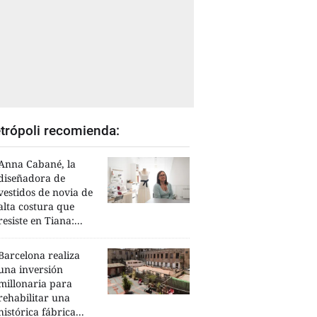
trópoli recomienda:
Anna Cabané, la
diseñadora de
vestidos de novia de
alta costura que
resiste en Tiana:...
Barcelona realiza
una inversión
millonaria para
rehabilitar una
histórica fábrica...