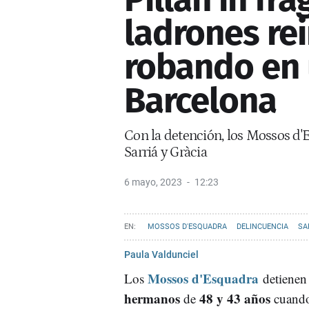
ladrones re
robando en 
Barcelona
Con la detención, los Mossos d'E
Sarriá y Gràcia
6 mayo, 2023
12:23
MOSSOS D'ESQUADRA
DELINCUENCIA
SA
Paula Valdunciel
Mossos d'Esquadra
Los
detienen
hermanos
48 y 43 años
de
cuando