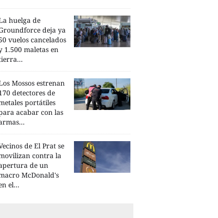
La huelga de
Groundforce deja ya
50 vuelos cancelados
y 1.500 maletas en
tierra...
Los Mossos estrenan
170 detectores de
metales portátiles
para acabar con las
armas...
Vecinos de El Prat se
movilizan contra la
apertura de un
macro McDonald's
en el...