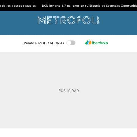
o de los abusos sexuales
BCN invierte 1,7 millones en su Escuela de Segundas Oportunid
Pásate al MODO AHORRO