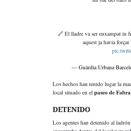
🔗 El lladre va ser enxampat in fr
aquest ja havia forçat 
pic.tw
— Guàrdia Urbana Barce
Los hechos han tenido lugar la ma
paseo de Fabra 
local situado en el
DETENIDO
Los agentes han detenido al ladrón
encontraba dentro del local para ro