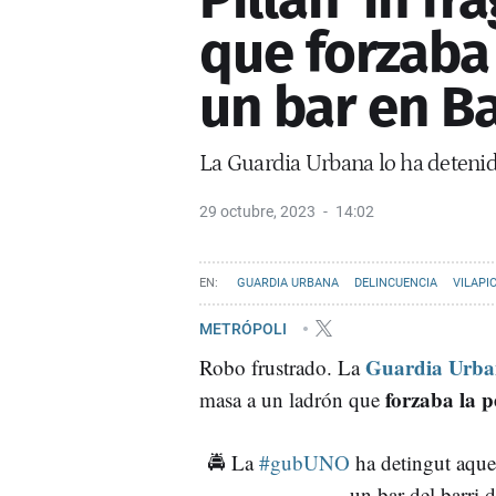
que forzaba
un bar en B
La Guardia Urbana lo ha detenid
29 octubre, 2023
14:02
GUARDIA URBANA
DELINCUENCIA
VILAPI
METRÓPOLI
Guardia Urba
Robo frustrado. La
forzaba la p
masa a un ladrón que
🚔 La
#gubUNO
ha detingut aque
un bar del barri 