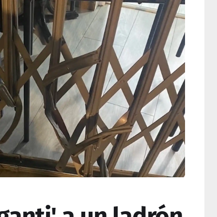
aganti' a un ladrón