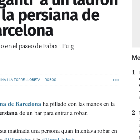
 la persiana de
arcelona
o en el paseo de Fabra i Puig
Me
CINA I LA TORRE LLOBETA
ROBOS
na de Barcelona
ha pillado con las manos en la
ersiana
de un bar para entrar a robar.
sta matinada una persona quan intentava robar en
de
#Vilapicina
i la
#TorreLlobeta
.