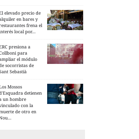
El elevado precio de
alquiler en bares y
restaurantes frena el
interés local por...
ERC presiona a
Collboni para
ampliar el módulo
de socorristas de
Sant Sebastià
Los Mossos
d'Esquadra detienen
a un hombre
vinculado con la
muerte de otro en
Nou...