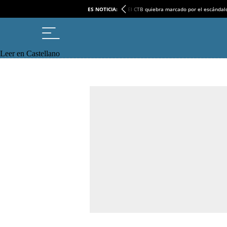
ES NOTICIA:
El CTB quiebra marcado por el escándal
Leer en Castellano