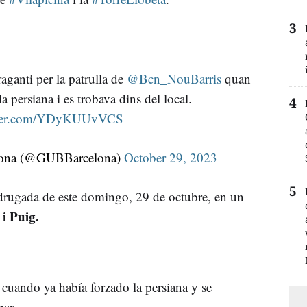
aganti per la patrulla de
@Bcn_NouBarris
quan
la persiana i es trobava dins del local.
itter.com/YDyKUUvVCS
lona (@GUBBarcelona)
October 29, 2023
drugada de este domingo, 29 de octubre, en un
i Puig.
 cuando ya había forzado la persiana y se
bar.