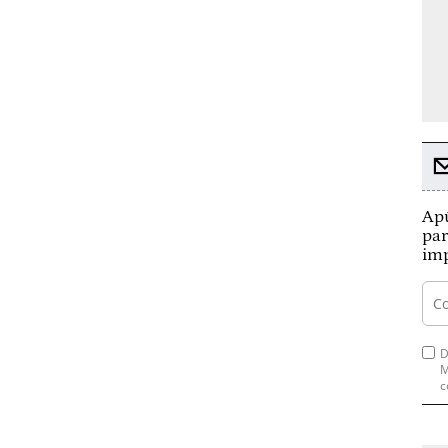
Apú
par
imp
D
M
c