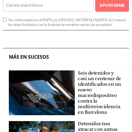
APUNTARME
De conformidad con el RGPD y la LOPDGDD, METRÓPOLI ABIERTA, SLU tratará
los datos facilitados con la finalidad de remitirle noticias de actualidad.
MÁS EN SUCESOS
Seis detenidos y
casi un centenar de
identificados en un
nuevo
macrodispositivo
contra la
multirreincidencia
en Barcelona
Detenidos tras
atracar con armas