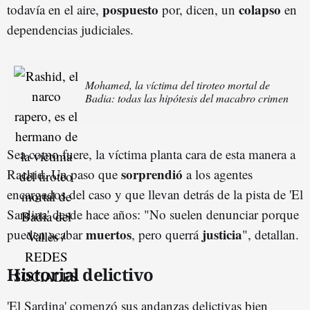
pospuesto
colapso
todavía en el aire,
por, dicen, un
en
dependencias judiciales.
Mohamed, la víctima del tiroteo mortal de
Badia: todas las hipótesis del macabro crimen
Sea como fuere, la víctima planta cara de esta manera a
sorprendió
Rachid. Un paso que
a los agentes
encargados del caso y que llevan detrás de la pista de 'El
Sardina' desde hace años: "No suelen denunciar porque
muertos
justicia
pueden acabar
, pero querrá
", detallan.
Historial delictivo
'El Sardina' comenzó sus andanzas delictivas bien