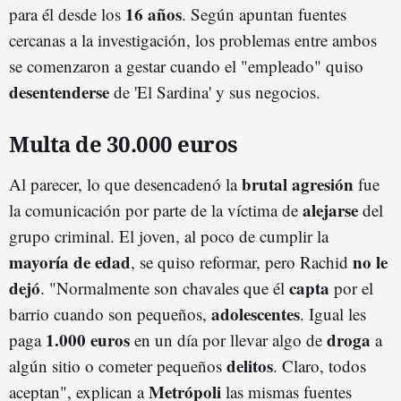
16 años
para él desde los
. Según apuntan fuentes
cercanas a la investigación, los problemas entre ambos
se comenzaron a gestar cuando el "empleado" quiso
desentenderse
de 'El Sardina' y sus negocios.
Multa de 30.000 euros
brutal agresión
Al parecer, lo que desencadenó la
fue
alejarse
la comunicación por parte de la víctima de
del
grupo criminal. El joven, al poco de cumplir la
mayoría de edad
no le
, se quiso reformar, pero Rachid
dejó
capta
. "Normalmente son chavales que él
por el
adolescentes
barrio cuando son pequeños,
. Igual les
1.000 euros
droga
paga
en un día por llevar algo de
a
delitos
algún sitio o cometer pequeños
. Claro, todos
Metrópoli
aceptan", explican a
las mismas fuentes