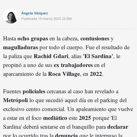
Ángela Vázquez
Publicada
13 marzo 2025
23:30h
ocho grapas
contusiones
Hasta
en la cabeza,
y
magulladuras
por todo el cuerpo. Fue el resultado de
Rachid Gdari
'El Sardina'
la paliza que
, alias
, le
ex trabajadores
propinó a uno de sus
en el
Roca Village
2022
aparcamiento de la
, en
.
policiales
Fuentes
cercanas al caso han revelado a
Metrópoli
lo que sucedió aquel día en el parking del
exclusivo centro comercial. Un apaleamiento que vuelve
mediático
2025
a estar en el foco
este
porque 'El
declarar
Sardina' deberá sentarse en el banquillo para
denuncia
por lo ocurrido tras la
que le interpuso la