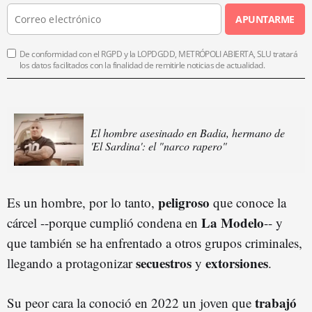
APUNTARME
De conformidad con el RGPD y la LOPDGDD, METRÓPOLI ABIERTA, SLU tratará
los datos facilitados con la finalidad de remitirle noticias de actualidad.
El hombre asesinado en Badia, hermano de
'El Sardina': el "narco rapero"
peligroso
Es un hombre, por lo tanto,
que conoce la
La Modelo
cárcel --porque cumplió condena en
-- y
que también se ha enfrentado a otros grupos criminales,
secuestros
extorsiones
llegando a protagonizar
y
.
trabajó
Su peor cara la conoció en 2022 un joven que