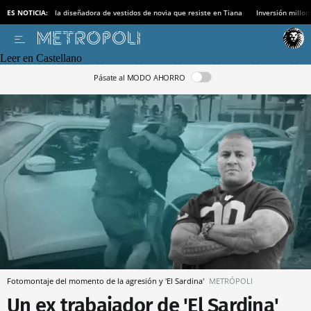
ES NOTICIA:
la diseñadora de vestidos de novia que resiste en Tiana
Inversión millon
Leer en Castellano
Pásate al MODO AHORRO
Fotomontaje del momento de la agresión y 'El Sardina'
METRÓPOLI
Un ex trabajador de 'El Sardina'