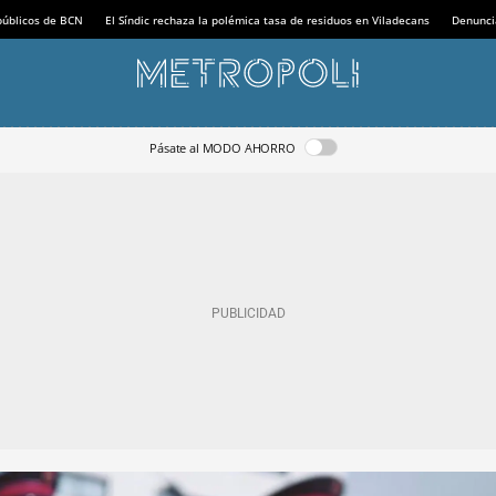
 públicos de BCN
El Síndic rechaza la polémica tasa de residuos en Viladecans
Denunci
Pásate al MODO AHORRO