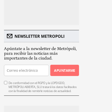
NEWSLETTER METROPOLI
Apúntate a la newsletter de Metrópoli,
para recibir las noticias más
importantes de la ciudad.
APUNTARME
De conformidad con el RGPD y la LOPDGDD,
METRÓPOLI ABIERTA, SLU tratará los datos facilitados
con la finalidad de remitirle noticias de actualidad.