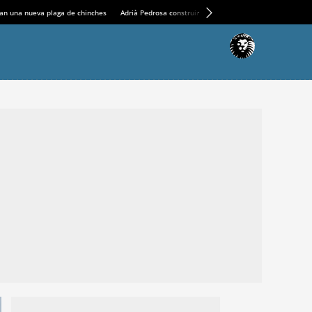
an una nueva plaga de chinches
Adrià Pedrosa construirá la nueva residencia en el Casin