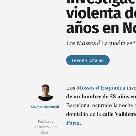
violenta 
años en N
Los Mossos d'Esquadra seña
Leer en Catalán
Mossos d'Esquadra
Los
inve
de un hombre de 58 años en
Barcelona, ocurrido la noche 
Silvana Antonelli
calle Valldem
domicilio de la
Porta
.
Publicada
22 marzo 2025
09:42h