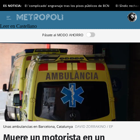
ES NOTICIA:
El ‘complicado’ engranaje tras los pisos públicos de BCN
El Síndic recha
Leer en Castellano
Pásate al MODO AHORRO
Unas ambulancias en Barcelona, Catalunya
DAVID ZORRAKINO / EP
Muere un motorista en un