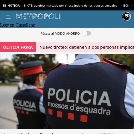
ES NOTICIA:
El CTB quiebra marcado por el escándalo de los abusos sexuales
BCN inv
Leer en Castellano
Pásate al MODO AHORRO
ÚLTIMA HORA
Nuevo tiroteo: detienen a dos personas implica