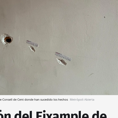
alle Consell de Cent donde han sucedido los hechos
Metrópoli Abierta
ón del Eixample de