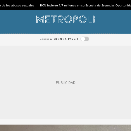
o de los abusos sexuales
BCN invierte 1,7 millones en su Escuela de Segundas Oportunid
Pásate al MODO AHORRO