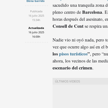
Elena Garrido
sacudido una tranquila zona 
Barcelona
pleno centro de
. E
Publicada
16 julio 2025
horas después del asesinato, e
15:34h
Consell de Cent
se respira un
Actualizada
16 julio 2025
16:00h
Nadie vio ni oyó nada, pero t
vez que ocurre algo así en el
los
pisos turísticos
”
, pero “n
ahora, los vecinos de las med
escenario del crimen
.