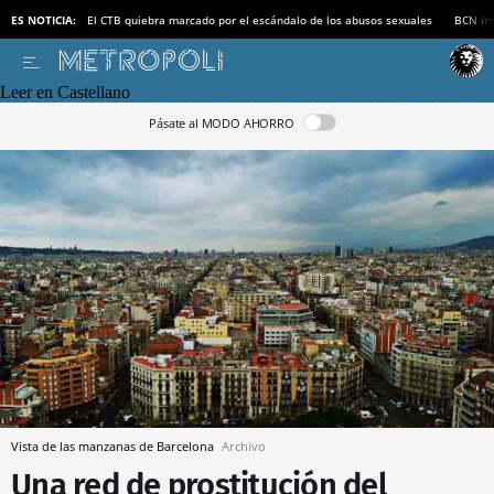
ES NOTICIA:
El CTB quiebra marcado por el escándalo de los abusos sexuales
BCN inv
Leer en Castellano
Pásate al MODO AHORRO
Vista de las manzanas de Barcelona
Archivo
Una red de prostitución del