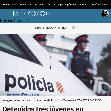
ES NOTICIA:
El ‘complicado’ engranaje tras los pisos públicos de BCN
El Síndic recha
Leer en Castellano
Pásate al MODO AHORRO
Imagen de archivo de dos agentes de Mossos d'Esquadra / TWITTER MOSSOS
Detenidos tres jóvenes en