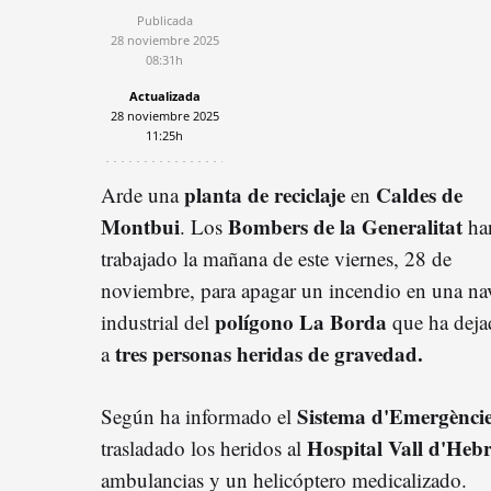
Publicada
28 noviembre 2025
08:31h
Actualizada
28 noviembre 2025
11:25h
planta de reciclaje
Caldes de
Arde una
en
Montbui
Bombers de la Generalitat
. Los
ha
trabajado la mañana de este viernes, 28 de
noviembre, para apagar un incendio en una na
polígono La Borda
industrial del
que ha deja
tres personas heridas de gravedad.
a
Sistema d'Emergènci
Según ha informado el
Hospital Vall d'Heb
trasladado los heridos al
ambulancias y un helicóptero medicalizado.