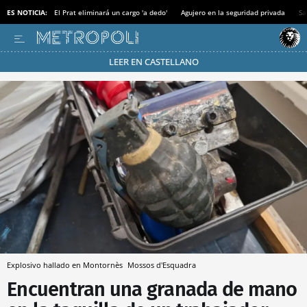
ES NOTICIA:
El Prat eliminará un cargo 'a dedo'
Agujero en la seguridad privada
Sa
LEER EN CASTELLANO
Pásate al MODO AHORRO
Explosivo hallado en Montornès
Mossos d'Esquadra
Encuentran una granada de mano