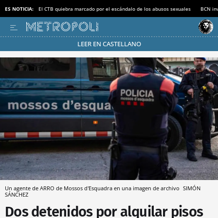
ES NOTICIA:
El CTB quiebra marcado por el escándalo de los abusos sexuales
BCN inv
LEER EN CASTELLANO
Pásate al MODO AHORRO
Un agente de ARRO de Mossos d'Esquadra en una imagen de archivo
SIMÓN
SÁNCHEZ
Dos detenidos por alquilar pisos