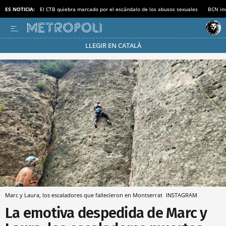
ES NOTICIA:
El CTB quiebra marcado por el escándalo de los abusos sexuales
BCN inv
LLEGIR EN CATALÀ
Pásate al MODO AHORRO
Marc y Laura, los escaladores que fallecieron en Montserrat
INSTAGRAM
La emotiva despedida de Marc y