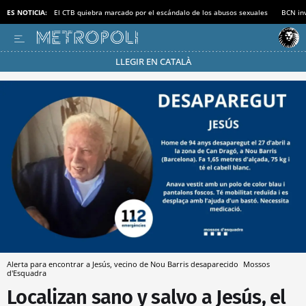
ES NOTICIA:
El CTB quiebra marcado por el escándalo de los abusos sexuales
BCN inv
LLEGIR EN CATALÀ
Pásate al MODO AHORRO
Alerta para encontrar a Jesús, vecino de Nou Barris desaparecido
Mossos
d'Esquadra
Localizan sano y salvo a Jesús, el