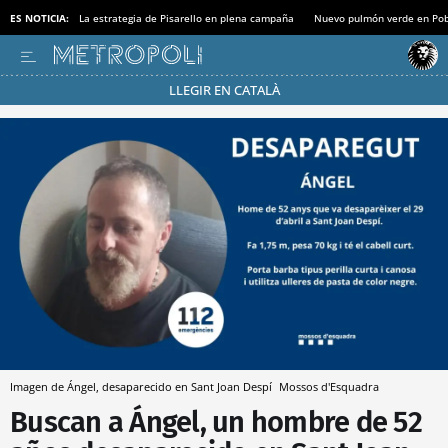
ES NOTICIA:
La estrategia de Pisarello en plena campaña
Nuevo pulmón verde en Po
LLEGIR EN CATALÀ
Pásate al MODO AHORRO
Imagen de Ángel, desaparecido en Sant Joan Despí
Mossos d'Esquadra
Buscan a Ángel, un hombre de 52