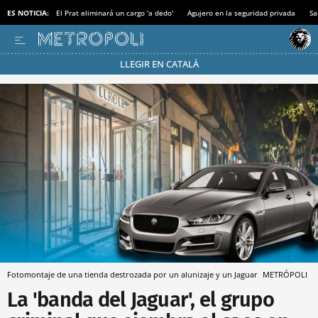
ES NOTICIA:
El Prat eliminará un cargo 'a dedo'
Agujero en la seguridad privada
Sa
LLEGIR EN CATALÀ
Pásate al MODO AHORRO
Fotomontaje de una tienda destrozada por un alunizaje y un Jaguar
METRÓPOLI
La 'banda del Jaguar', el grupo