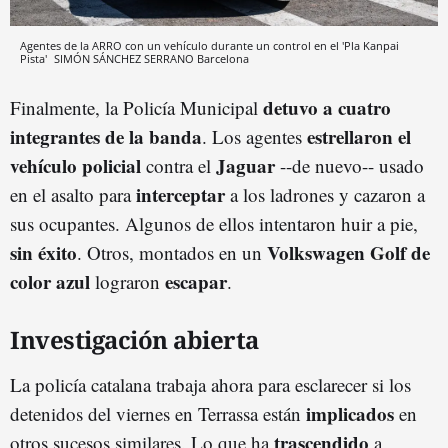
Agentes de la ARRO con un vehículo durante un control en el 'Pla Kanpai
Pista'
SIMÓN SÁNCHEZ SERRANO
Barcelona
detuvo a cuatro
Finalmente, la Policía Municipal
integrantes de la banda
estrellaron el
. Los agentes
vehículo policial
Jaguar
contra el
--de nuevo-- usado
interceptar
en el asalto para
a los ladrones y cazaron a
sus ocupantes. Algunos de ellos intentaron huir a pie,
sin éxito
Volkswagen Golf de
. Otros, montados en un
color azul
escapar
lograron
.
Investigación abierta
La policía catalana trabaja ahora para esclarecer si los
implicados
detenidos del viernes en Terrassa están
en
trascendido
otros sucesos similares. Lo que ha
a